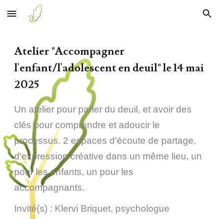
Skip to main content
Skip to navigation
Atelier "Accompagner
l'enfant/l'adolescent en deuil" le 14 mai
2025
Un atelier pour parler
du
deuil, et avoir des
clés pour comprendre et adoucir le
processus. 2 espaces d’écoute de partage,
d’expression créative dans un même lieu, un
pour les enfants, un pour les
accompagnants.
Invité(s) : Klervi Briquet, psychologue