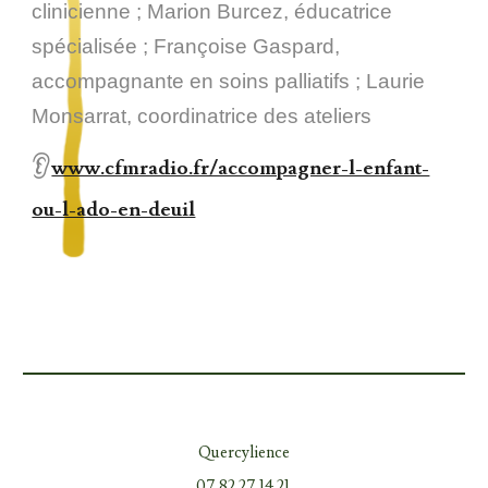
clinicienne ; Marion Burcez, éducatrice
spécialisée ; Françoise Gaspard,
accompagnante en soins palliatifs ; Laurie
Monsarrat, coordinatrice des ateliers
👂
www.cfmradio.fr/accompagner-l-enfant-
ou-l-ado-en-deuil
Quercylience
07 82 27 14 21