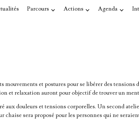
tualités
Parcours
Actions
Agenda
In
ip to main content
Skip to navigat
nts mouvements et postures pour se libérer des tensions
ation et relaxation auront pour objectif de trouver un ment
é aux douleurs et tensions corporelles. Un second atelier
ur chaise sera proposé pour les personnes qui ne seraient 