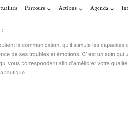
tualités
Parcours
Actions
Agenda
In
ip to main content
Skip to navigat
 :
 soutient la communication, qu’il stimule les capacités
ce de ses troubles et émotions. C’ est un soin qui uti
 qui vous correspondent afin d’améliorer votre qualité
rapeutique.