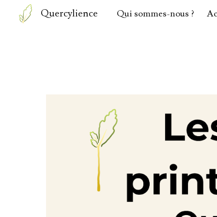
Quercylience
Qui sommes-nous ?
Ac
Sk